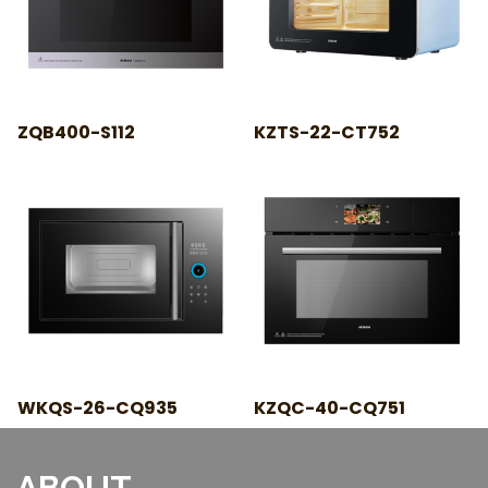
ZQB400-S112
KZTS-22-CT752
WKQS-26-CQ935
KZQC-40-CQ751
ABOUT