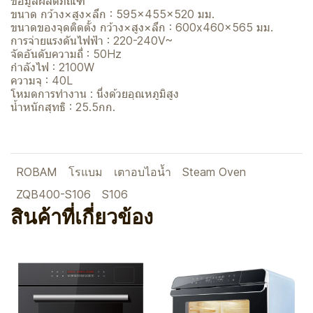
ข้อมูลผลิตภัณฑ์
ขนาด กว้าง×สูง×ลึก : 595×455×520 มม.
ขนาดของจุดติดตั้ง กว้าง×สูง×ลึก : 600x460x565 มม.
การจ่ายแรงดันไฟฟ้า : 220-240V~
จัดอันดับความถี่ : 50Hz
กำลังไฟ : 2100W
ความจุ : 40L
โหมดการทำงาน : นึ่งด้วยอุณหภูมิสูง
น้ำหนักสุทธิ : 25.5กก.
ROBAM
โรแบม
เตาอบไอน้ำ
Steam Oven
ZQB400-S106
S106
สินค้าที่เกี่ยวข้อง