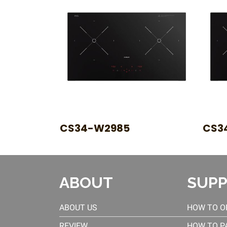
CS34-W2985
CS3
ABOUT
SUP
ABOUT US
HOW TO O
REVIEW
HOW TO P