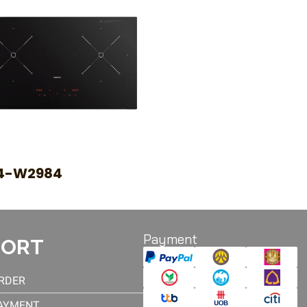
4-W2984
Payment
PORT
RDER
AYMENT